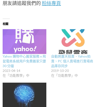
朋友請追蹤我們的
粉絲專頁
相關
Yahoo 購物中心搬家服務 x 飛
自動將露天拍賣、Yahoo拍
鼠電商系統用戶免費搬家只要
賣、PC 個人賣場進行賣場商
30 分鐘
品庫存同步
2023-04-14
2019-10-20
在「功能教學」中
在「功能教學」中