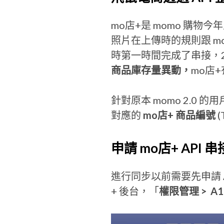
mo店+是 momo 購物
照片在上傳時的規則跟 m
時第一時間完成了串接，20
商品庫存量異動，
mo店
針對原本 momo 2.0
對應的
mo店+ 商品編號
(
申請 mo店+ API 
進行同步以前需要先申請 API
+ 後台，「
權限管理 >
A1